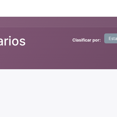
arios
Est
Clasificar por: